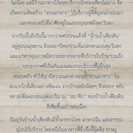
ไม่น้อย แต่มีร้านอาหารไว้คอยบริการนักท่องเที่ยวไม่มาก จึง
เกิดความคิดสร้าง “สวนอาหาร” ไว้บริการผู้ที่สัญจรผ่านไปมา
และครอบครัวที่อาศัยอยู่ในแถบกรุงเทพฝั่งตะวันตก
จากวันนั้นถึงวันนี้มากกว่าทศวรรษแล้วที่ “บ้านน้ำเคียงดิน”
อยู่คู่ถนนอุทยาน ด้วยสถาปัตยกรรมที่แปลกตาแบบตะวันตก
และอาหารคุณภาพมีความหลากหลายที่บริการในร้าน รวมถึง
บรรยากาศที่เป็นกันเองและการบริการที่ใส่ใจดุจ
ครอบครัว ทำให้เรามีความแตกต่างจาก “สวนอาหาร” ใน
ละแวกใกล้เคียงอย่างชัดเจน จากบ้านหลังน้อยๆ จึงค่อยๆ ขยับ
ขยายเพื่อตอบสนองต่อปริมาณ “สมาชิก” ของบ้านน้ำเคียงดิน
ที่เพิ่มขึ้นอย่างต่อเนื่อง
ปัจจุบันบ้านน้ำเคียงดินมีทั้งอาหารไทย อาหารจีน และอาหาร
ยุโรปไว้บริการ โดยหนึ่งในอาหารที่ขึ้นชื่อที่สุดคือ ขาหมู