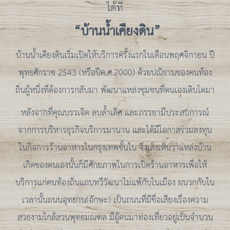
ได้ที่
“บ้านน้ำเคียงดิน”
บ้านน้ำเคียงดินเริ่มเปิดให้บริการครั้งแรกในเดือนพฤศจิกายน ปี
พุทธศักราช 2543 (หรือปีค.ศ.2000) ด้วยปณิธานของคนท้อง
ถิ่นผู้หนึ่งที่ต้องการกลับมา พัฒนาแหล่งชุมชนที่ตนเองเติบโตมา
หลังจากที่คุณบรรเจิด ลบล้ำเลิศ และภรรยามีประสบการณ์
จากการบริหารธุรกิจบริการมานาน และได้มีโอกาสร่วมลงทุน
ในกิจการร้านอาหารในกรุงเทพชั้นใน จึงเล็งเห็นว่าแหล่งบ้าน
เกิดของตนเองนั้นก็มีศักยภาพในการเปิดร้านอาหารเพื่อให้
บริการแก่คนท้องถิ่นแถบทวีวัฒนาไม่แพ้กับในเมือง ผนวกกับใน
เวลานั้นถนนอุทยาน(อักษะ) เป็นถนนที่มีชื่อเสียงเรื่องความ
สวยงามใกล้สวนพุทธมณฑล มีผู้คนมาท่องเที่ยวอยู่เป็นจำนวน